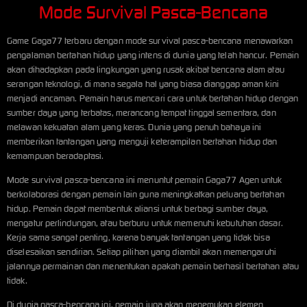
Mode Survival Pasca-Bencana
Game Gaga77 terbaru dengan mode survival pasca-bencana menawarkan
pengalaman bertahan hidup yang intens di dunia yang telah hancur. Pemain
akan dihadapkan pada lingkungan yang rusak akibat bencana alam atau
serangan teknologi, di mana segala hal yang biasa dianggap aman kini
menjadi ancaman. Pemain harus mencari cara untuk bertahan hidup dengan
sumber daya yang terbatas, merancang tempat tinggal sementara, dan
melawan kekuatan alam yang keras. Dunia yang penuh bahaya ini
memberikan tantangan yang menguji keterampilan bertahan hidup dan
kemampuan beradaptasi.
Mode survival pasca-bencana ini menuntut pemain Gaga77 Agen untuk
berkolaborasi dengan pemain lain guna meningkatkan peluang bertahan
hidup. Pemain dapat membentuk aliansi untuk berbagi sumber daya,
mengatur perlindungan, atau berburu untuk memenuhi kebutuhan dasar.
Kerja sama sangat penting, karena banyak tantangan yang tidak bisa
diselesaikan sendirian. Setiap pilihan yang diambil akan memengaruhi
jalannya permainan dan menentukan apakah pemain berhasil bertahan atau
tidak.
Di dunia pasca-bencana ini, pemain juga akan menemukan elemen