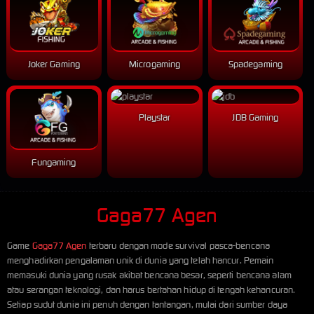
Joker Gaming
Microgaming
Spadegaming
Playstar
JDB Gaming
Fungaming
Gaga77 Agen
Game
Gaga77 Agen
terbaru dengan mode survival pasca-bencana
menghadirkan pengalaman unik di dunia yang telah hancur. Pemain
memasuki dunia yang rusak akibat bencana besar, seperti bencana alam
atau serangan teknologi, dan harus bertahan hidup di tengah kehancuran.
Setiap sudut dunia ini penuh dengan tantangan, mulai dari sumber daya