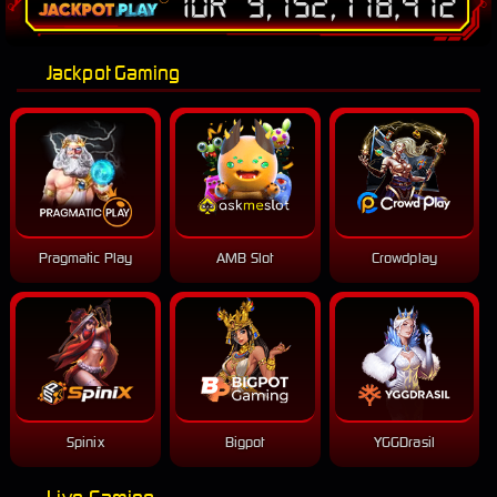
Jackpot Gaming
Pragmatic Play
AMB Slot
Crowdplay
Spinix
Bigpot
YGGDrasil